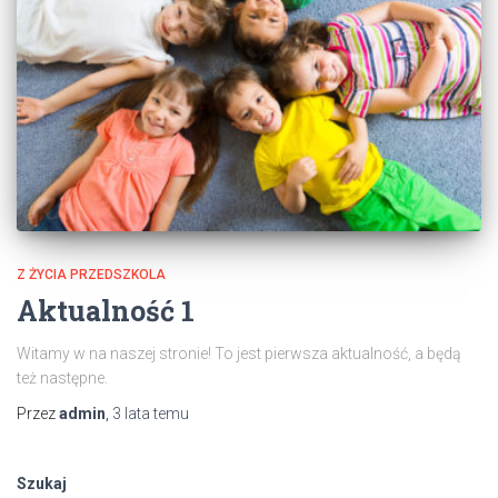
Z ŻYCIA PRZEDSZKOLA
Aktualność 1
Witamy w na naszej stronie! To jest pierwsza aktualność, a będą
też następne.
Przez
admin
,
3 lata
temu
Szukaj