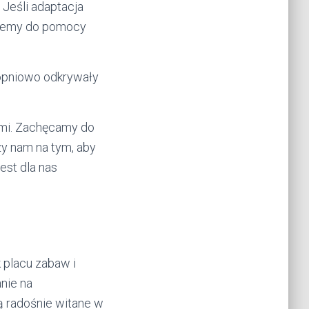
 Jeśli adaptacja
żujemy do pomocy
topniowo odkrywały
ami. Zachęcamy do
y nam na tym, aby
est dla nas
k placu zabaw i
nie na
ą radośnie witane w