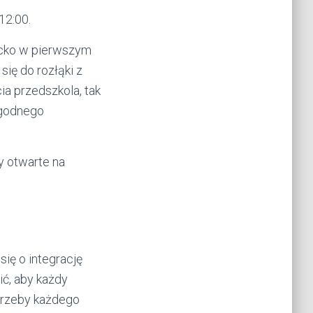
12:00.
iecko w pierwszym
się do rozłąki z
a przedszkola, tak
łagodnego
y otwarte na
ię o integrację
ć, aby każdy
trzeby każdego