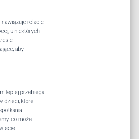
 nawiązuje relacje
cej, u niektórych
kresie
ające, aby
ym lepiej przebiega
 dzieci, które
spotkania
iemy, co może
wiecie.