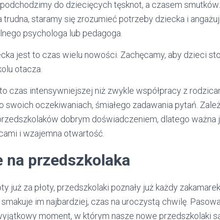
ie podchodzimy do dziecięcych tęsknot, a czasem smutków.
cka trudna, staramy się zrozumieć potrzeby dziecka i anga
lnego psychologa lub pedagoga.
cka jest to czas wielu nowości. Zachęcamy, aby dzieci s
kolu otacza.
to czas intensywniejszej niż zwykle współpracy z rodzic
 swoich oczekiwaniach, śmiałego zadawania pytań. Zależ
 przedszkolaków dobrym doświadczeniem, dlatego ważna j
cami i wzajemna otwartość.
 na przedszkolaka
ty już za płoty, przedszkolaki poznały już każdy zakamare
 smakuje im najbardziej, czas na uroczystą chwilę. Pasowa
wyjątkowy moment, w którym nasze nowe przedszkolaki s