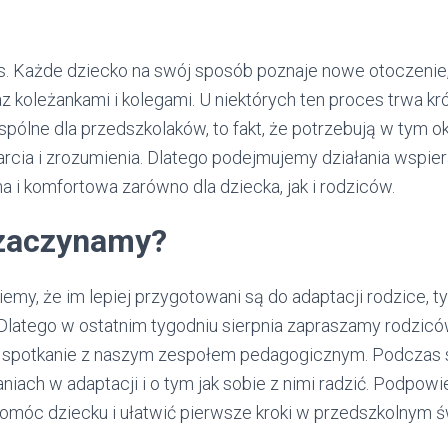
s. Każde dziecko na swój sposób poznaje nowe otoczenie,
z koleżankami i kolegami. U niektórych ten proces trwa kró
wspólne dla przedszkolaków, to fakt, że potrzebują w tym o
cia i zrozumienia. Dlatego podejmujemy działania wspier
a i komfortowa zarówno dla dziecka, jak i rodziców.
zaczynamy?
my, że im lepiej przygotowani są do adaptacji rodzice, t
Dlatego w ostatnim tygodniu sierpnia zapraszamy rodziców
na spotkanie z naszym zespołem pedagogicznym. Podczas 
ach w adaptacji i o tym jak sobie z nimi radzić. Podpow
pomóc dziecku i ułatwić pierwsze kroki w przedszkolnym ś