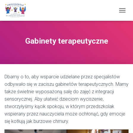
P
R
Z
E
Ł
Gabinety terapeutyczne
Ą
C
Z
N
A
W
Dbamy o to, aby wsparcie udzielane przez specjalistów
I
G
odbywało się w zaciszu
gabinetów terapeutycznych.
Mamy
A
także świetnie wyposażoną salę do zajęć z integracji
C
sensorycznej.
Aby ułatwić dzieciom wyciszenie,
J
Ę
stworzyłyśmy kącik spokoju, w którym p
rzedszkolak
wspierany przez nauczyciela
może ochłonąć, gdy emocje
się kotłują jak
burzowe
chmury
.